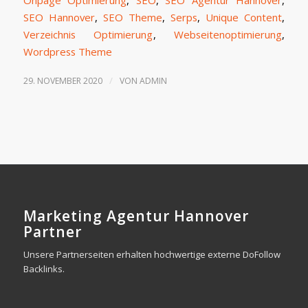
Onpage Optimierung
,
SEO
,
SEO Agentur Hannover
,
SEO Hannover
,
SEO Theme
,
Serps
,
Unique Content
,
Verzeichnis Optimierung
,
Webseitenoptimierung
,
Wordpress Theme
/
29. NOVEMBER 2020
VON
ADMIN
Marketing Agentur Hannover
Partner
Unsere Partnerseiten erhalten hochwertige externe DoFollow
Backlinks.