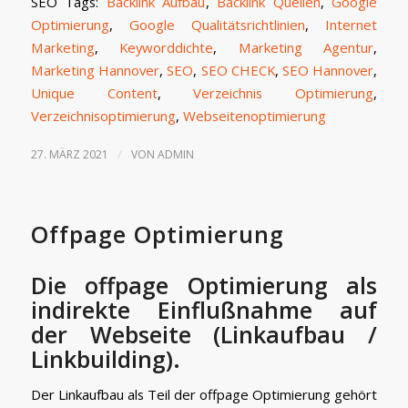
SEO Tags:
Backlink Aufbau
,
Backlink Quellen
,
Google
Optimierung
,
Google Qualitätsrichtlinien
,
Internet
Marketing
,
Keyworddichte
,
Marketing Agentur
,
Marketing Hannover
,
SEO
,
SEO CHECK
,
SEO Hannover
,
Unique Content
,
Verzeichnis Optimierung
,
Verzeichnisoptimierung
,
Webseitenoptimierung
/
27. MÄRZ 2021
VON
ADMIN
Offpage Optimierung
Die offpage Optimierung als
indirekte Einflußnahme auf
der Webseite (Linkaufbau /
Linkbuilding).
Der Linkaufbau als Teil der offpage Optimierung gehört