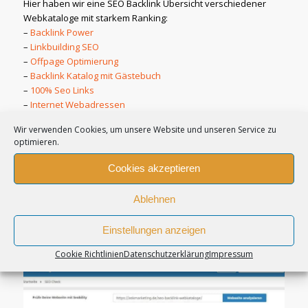
Hier haben wir eine SEO Backlink Übersicht verschiedener
Webkataloge mit starkem Ranking:
–
Backlink Power
–
Linkbuilding SEO
–
Offpage Optimierung
–
Backlink Katalog mit Gästebuch
–
100% Seo Links
–
Internet Webadressen
–
Foto Weblinks
Wir verwenden Cookies, um unsere Website und unseren Service zu
–
Video Webliste
optimieren.
–
Sport Websuche
–
Auto Webtipps
Cookies akzeptieren
Es gibt selbstverständlich noch weitere gute und effiziente
SEO Strategien aber diese hier ist eben eine sehr erfolgreiche,
Ablehnen
sich Links für ein starkes Ranking zu holen.
Einstellungen anzeigen
SEOCHECK dieses Beitrags:
Cookie Richtlinien
Datenschutzerklärung
Impressum