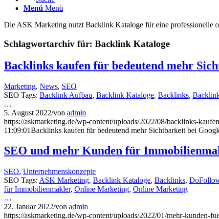
Menü
Menü
Die ASK Marketing nutzt Backlink Kataloge für eine professionelle 
Schlagwortarchiv für:
Backlink Kataloge
Backlinks kaufen für bedeutend mehr Sicht
Marketing
,
News
,
SEO
SEO Tags:
Backlink Aufbau
,
Backlink Kataloge
,
Backlinks
,
Backlin
…
5. August 2022
/
von
admin
https://askmarketing.de/wp-content/uploads/2022/08/backlinks-kaufe
11:09:01
Backlinks kaufen für bedeutend mehr Sichtbarkeit bei Googl
SEO und mehr Kunden für Immobilienmak
SEO
,
Unternehmenskonzepte
SEO Tags:
ASK Marketing
,
Backlink Kataloge
,
Backlinks
,
DoFollow
für Immobilienmakler
,
Online Marketing
,
Online Marketing
…
22. Januar 2022
/
von
admin
https://askmarketing.de/wp-content/uploads/2022/01/mehr-kunden-fu