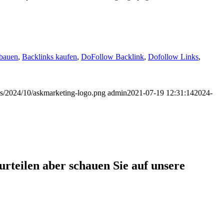
fbauen
,
Backlinks kaufen
,
DoFollow Backlink
,
Dofollow Links
,
ds/2024/10/askmarketing-logo.png
admin
2021-07-19 12:31:14
2024-
rteilen aber schauen Sie auf unsere