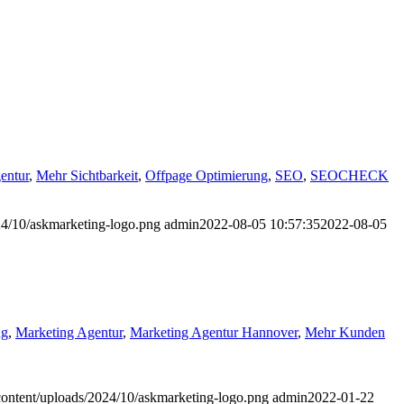
entur
,
Mehr Sichtbarkeit
,
Offpage Optimierung
,
SEO
,
SEOCHECK
24/10/askmarketing-logo.png
admin
2022-08-05 10:57:35
2022-08-05
ng
,
Marketing Agentur
,
Marketing Agentur Hannover
,
Mehr Kunden
content/uploads/2024/10/askmarketing-logo.png
admin
2022-01-22