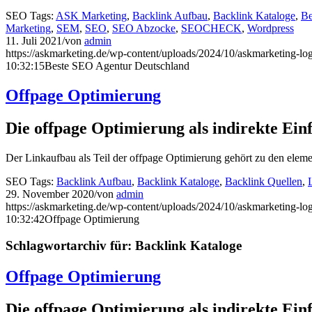
SEO Tags:
ASK Marketing
,
Backlink Aufbau
,
Backlink Kataloge
,
Be
Marketing
,
SEM
,
SEO
,
SEO Abzocke
,
SEOCHECK
,
Wordpress
11. Juli 2021
/
von
admin
https://askmarketing.de/wp-content/uploads/2024/10/askmarketing-lo
10:32:15
Beste SEO Agentur Deutschland
Offpage Optimierung
Die offpage Optimierung als indirekte Ein
Der Linkaufbau als Teil der offpage Optimierung gehört zu den ele
SEO Tags:
Backlink Aufbau
,
Backlink Kataloge
,
Backlink Quellen
,
29. November 2020
/
von
admin
https://askmarketing.de/wp-content/uploads/2024/10/askmarketing-lo
10:32:42
Offpage Optimierung
Schlagwortarchiv für:
Backlink Kataloge
Offpage Optimierung
Die offpage Optimierung als indirekte Ein