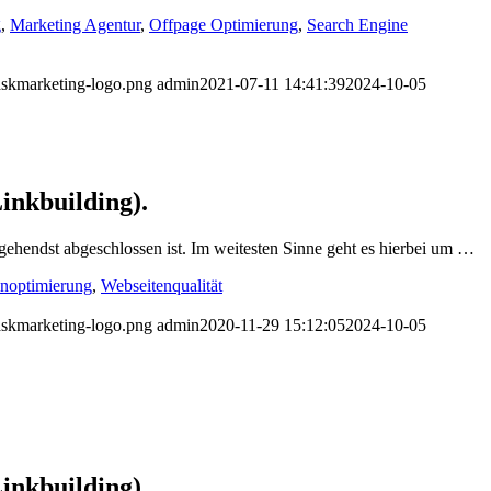
g
,
Marketing Agentur
,
Offpage Optimierung
,
Search Engine
askmarketing-logo.png
admin
2021-07-11 14:41:39
2024-10-05
inkbuilding).
hendst abgeschlossen ist. Im weitesten Sinne geht es hierbei um …
noptimierung
,
Webseitenqualität
askmarketing-logo.png
admin
2020-11-29 15:12:05
2024-10-05
inkbuilding).