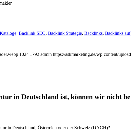
akler.
 Kataloge
,
Backlink SEO
,
Backlink Strategie
,
Backlinks
,
Backlinks au
eader.webp
1024
1792
admin
https://askmarketing.de/wp-content/uploa
r in Deutschland ist, können wir nicht beu
gentur in Deutschland, Österreich oder der Schweiz (DACH)? …