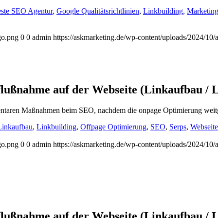
ste SEO Agentur
,
Google Qualitätsrichtlinien
,
Linkbuilding
,
Marketin
go.png
0
0
admin
https://askmarketing.de/wp-content/uploads/2024/10/
flußnahme auf der Webseite (Linkaufbau / L
mentaren Maßnahmen beim SEO, nachdem die onpage Optimierung weitge
Linkaufbau
,
Linkbuilding
,
Offpage Optimierung
,
SEO
,
Serps
,
Webseite
go.png
0
0
admin
https://askmarketing.de/wp-content/uploads/2024/10/
flußnahme auf der Webseite (Linkaufbau / L