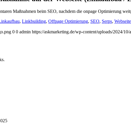
mentaren Maßnahmen beim SEO, nachdem die onpage Optimierung weitge
Linkaufbau
,
Linkbuilding
,
Offpage Optimierung
,
SEO
,
Serps
,
Webseite
go.png
0
0
admin
https://askmarketing.de/wp-content/uploads/2024/10/
ks.
2025