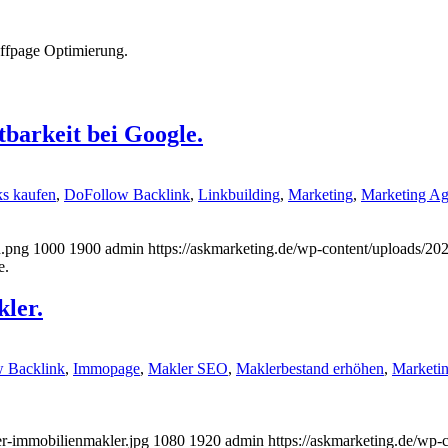
offpage Optimierung.
barkeit bei Google.
ks kaufen
,
DoFollow Backlink
,
Linkbuilding
,
Marketing
,
Marketing Ag
n.png
1000
1900
admin
https://askmarketing.de/wp-content/uploads/20
e.
ler.
 Backlink
,
Immopage
,
Makler SEO
,
Maklerbestand erhöhen
,
Marketi
er-immobilienmakler.jpg
1080
1920
admin
https://askmarketing.de/wp-