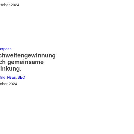
ktober 2024
chweitengewinnung
ch gemeinsame
linkung.
ting
,
News
,
SEO
tober 2024