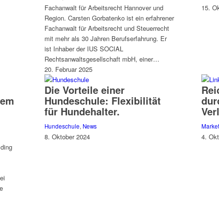
Fachanwalt für Arbeitsrecht Hannover und
15. O
Region. Carsten Gorbatenko ist ein erfahrener
Fachanwalt für Arbeitsrecht und Steuerrecht
mit mehr als 30 Jahren Berufserfahrung. Er
ist Inhaber der IUS SOCIAL
Rechtsanwaltsgesellschaft mbH, einer…
20. Februar 2025
Die Vorteile einer
Rei
hem
Hundeschule: Flexibilität
dur
für Hundehalter.
Ver
Hundeschule
,
News
Marke
8. Oktober 2024
4. Ok
lding
ei
ge