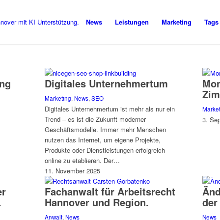
News
Leistungen
Marketing
Tags
ung
Digitales Unternehmertum
Mon
Zim
Marketing
,
News
,
SEO
Digitales Unternehmertum ist mehr als nur ein
Marke
Trend – es ist die Zukunft moderner
3. Se
Geschäftsmodelle. Immer mehr Menschen
nutzen das Internet, um eigene Projekte,
Produkte oder Dienstleistungen erfolgreich
online zu etablieren. Der…
11. November 2025
er
Fachanwalt für Arbeitsrecht
Änd
.
Hannover und Region.
der
Anwalt
,
News
News