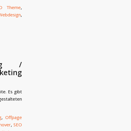
O Theme
,
Webdesign
,
ung /
keting
te. Es gibt
talteten
g
,
Offpage
nover
,
SEO