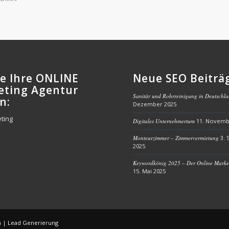
e Ihre ONLINE
Neue SEO Beiträ
eting Agentur
Sanitär und Rohrreinigung in Deutschla
n:
Dezember 2025
ting
Digitales Unternehmertum
11. Novemb
Monteurzimmer – Zimmervermietung
3.
2025
Keywordkönig 2025 – Der Online Market
15. Mai 2025
n
|
Lead Generierung