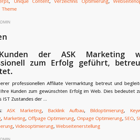
erps
,
Unique Content
,
Verzeichnis Optimierung
,
Webseiteno
s Theme
ADMIN
en
Kunden der ASK Marketing w
ssionell zum Erfolg geführt, betre
tet.
rer professionellen Affiliate Vermarktung betreut und beglei
 Ihre Kunden zum gewünschten Erfolg im Web. Dies bedeutet zu
s IST Zustandes der …
gs:
ASK Marketing
,
Backlink Aufbau
,
Bildoptimierung
,
Keyw
g
,
Marketing
,
Offpage Optimierung
,
Onpage Optimierung
,
SEO
,
S
ierung
,
Videooptimierung
,
Webseitenerstellung
ADMIN