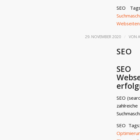
SEO Tag
Suchmas
Webseiten
/
29. NOVEMBER 2020
VON
SEO
SEO 
Webse
erfolg
SEO (searc
zahlrei
Suchmaschi
SEO Tags
Optimieru