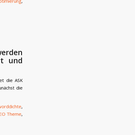
ptimierung
,
erden
ut und
tet die ASK
nächst die
orddichte
,
EO Theme
,