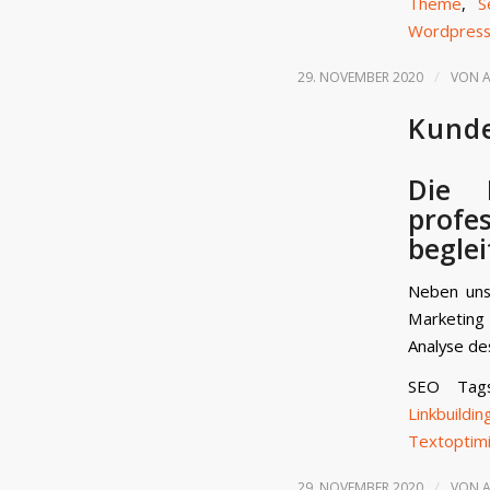
Theme
,
S
Wordpres
/
29. NOVEMBER 2020
VON
Kund
Die 
profe
beglei
Neben unse
Marketing
Analyse de
SEO Ta
Linkbuildin
Textoptim
/
29. NOVEMBER 2020
VON