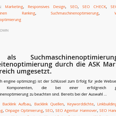
s:
Marketing
,
Responsives Design
,
SEO
,
SEO CHECK
,
SE
chinen Ranking
,
Suchmaschinenoptimierung
,
optimierung
ADMIN
als Suchmaschinenoptimier
itenoptimierung durch die ASK Mar
reich umgesetzt.
h engine optimizing) ist der Schlüssel zum Erfolg für jede Websei
che Komponenten, die bei einer erfolgreich ges
nenoptimierung zu beachten sind. Bereits bei der Auswahl …
:
Backlink Aufbau
,
Backlink Quellen
,
Keyworddichte
,
Linkbuildin
ng
,
Onpage Optimierung
,
SEO
,
SEO Agentur Hannover
,
SEO Han