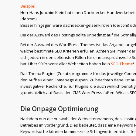
Beispiel:
Herr Hans Joachim Klein hat einen Dachdecker Handwerkebetr
(de/com).
Besser hingegen wäre dachdecker-gelsenkirchen (de/com) od
Bei der Auswahl des Hostings sollte unbedingt auf die Schnell
Bei der Auswahl des WordPress Themes ist das Angebot ungeheu
welche bestimmte SEO Kriterien erfüllen. Achten Sie immer dar
sich jedoch in den seltensten Fällen für eine anspruchsvolle
hat. Über 99 Prozent aller Webseiten haben kein
SEO Theme
!
Das Thema Plugins (Zusatzprogramme für das jeweilige Content
den Aufbau einer Homepage eignen. Zu beachten dabei ist auc
investigativer Recherche, nur Plugins, die auch wirklich benö
grundsätzlich auf Basis den CMS WordPress fußen. Wir als SE
Die Onpage Optimierung
Nachdem nun die Auswahl der Webseitennamens, des Hostings, d
Betriebes im Vordergrund. Dies bedeutet, dass eine Keyword R
Keywordsuche können kommerzielle Schlagworte ermittelt, fest