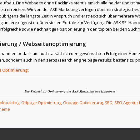
fbau. Eine Webseite ohne Backlinks steht ziemlich alleine dar und ist mei
 zu erreichen. Wir von der ASK Marketing verfügen über ein strategisches 
 übrigens die längste Zeit in Anspruch und erstreckt sich über mehrere W
g unsere eigenst dafür erstellen Portale zur Verfügung. Die ASK SEI Hann
rfolgreiche sowie nachhaltige Positionierung in den top ten bei den Such
ierung / Webseitenoptimierung
Maßnahmen bedarf, um auch tatsächlich den gewünschten Erfolg einer Home
, sondern auch in den serps (search engine page results) bestens zu pos
s Optimierung:
Die Verzeichnis Optimierung der ASK Marketing aus Hannover
inkbuilding
,
Offpage Optimierung
,
Onpage Optimierung
,
SEO
,
SEO Agentur
Theme