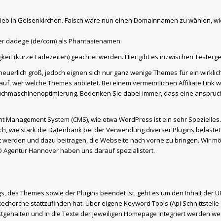
ieb in Gelsenkirchen. Falsch wäre nun einen Domainnamen zu wählen, wie
er dadege (de/com) als Phantasienamen.
igkeit (kurze Ladezeiten) geachtet werden. Hier gibt es inzwischen Tester
erlich groß, jedoch eignen sich nur ganz wenige Themes für ein wirklich
auf, wer welche Themes anbietet. Bei einem vermeintlichen Affiliate Link
 Suchmaschinenoptimierung. Bedenken Sie dabei immer, dass eine anspruc
 Management System (CMS), wie etwa WordPress ist ein sehr Spezielles. Es
h, wie stark die Datenbank bei der Verwendung diverser Plugins belaste
tigt werden und dazu beitragen, die Webseite nach vorne zu bringen. Wir m
O Agentur Hannover haben uns darauf spezialistert.
es Themes sowie der Plugins beendet ist, geht es um den Inhalt der URL.
echerche stattzufinden hat. Über eigene Keyword Tools (Api Schnittstell
gehalten und in die Texte der jeweiligen Homepage integriert werden wer