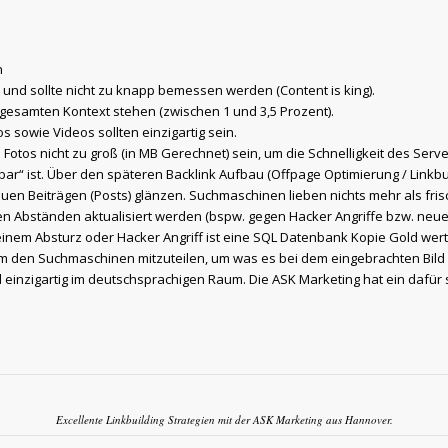
n
) und sollte nicht zu knapp bemessen werden (Content is king).
 gesamten Kontext stehen (zwischen 1 und 3,5 Prozent).
s sowie Videos sollten einzigartig sein.
Fotos nicht zu groß (in MB Gerechnet) sein, um die Schnelligkeit des Serv
gbar“ ist. Über den späteren Backlink Aufbau (Offpage Optimierung / Linkb
euen Beiträgen (Posts) glänzen. Suchmaschinen lieben nichts mehr als fri
en Abständen aktualisiert werden (bspw. gegen Hacker Angriffe bzw. neue 
einem Absturz oder Hacker Angriff ist eine SQL Datenbank Kopie Gold wert
m den Suchmaschinen mitzuteilen, um was es bei dem eingebrachten Bild
d einzigartig im deutschsprachigen Raum. Die ASK Marketing hat ein dafür 
Excellente Linkbuilding Strategien mit der ASK Marketing aus Hannover.