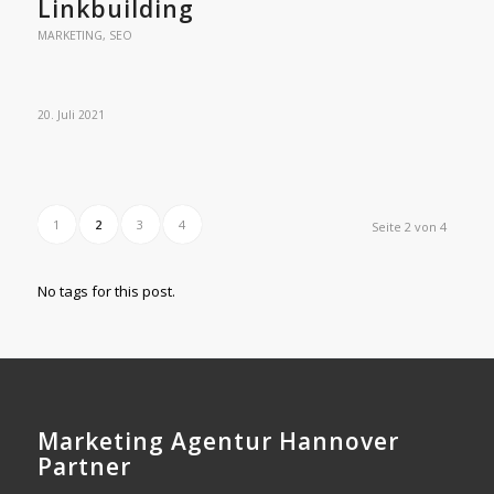
Linkbuilding
MARKETING
,
SEO
20. Juli 2021
1
2
3
4
Seite 2 von 4
No tags for this post.
Marketing Agentur Hannover
Partner